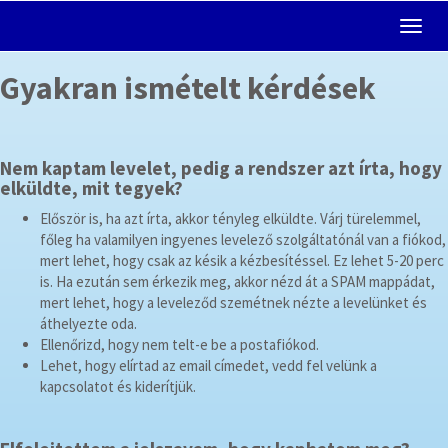
Gyakran ismételt kérdések
Nem kaptam levelet, pedig a rendszer azt írta, hogy
elküldte, mit tegyek?
Először is, ha azt írta, akkor tényleg elküldte. Várj türelemmel,
főleg ha valamilyen ingyenes levelező szolgáltatónál van a fiókod,
mert lehet, hogy csak az késik a kézbesítéssel. Ez lehet 5-20 perc
is. Ha ezután sem érkezik meg, akkor nézd át a SPAM mappádat,
mert lehet, hogy a leveleződ szemétnek nézte a levelünket és
áthelyezte oda.
Ellenőrizd, hogy nem telt-e be a postafiókod.
Lehet, hogy elírtad az email címedet, vedd fel velünk a
kapcsolatot és kiderítjük.