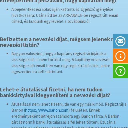
Elfelejtettem a jelszavam, hogy kaphatom meg?
A bejelentkezési ablak alján kattints az Új jelszó igénylése
hivatkozásra: Utána írd be az ARPARACE-be regisztrált email
címed, és küldünk egy levelet a továbbiakról.
Befizettem a nevezési díjat, mégsem jelenek meg a
nevezési listán?
Nagyon valószínű, hogy a kapitány regisztrációjának a
visszaigazolása nem történt meg. A kapitány nevezését
visszaigazoló email-ben van egy regisztrációs link, amire
egyszerűen rá kell kattintani.
Lehet-e átutalással fizetni, ha nem tudom
bankkártyával kiegyenlíteni a nevezési díjat?
Átutalással nem lehet fizetni, de van egy másik mód. Regisztrálj a
Barion (
https://www.barion.com
) felületén. Ennek
eredményeként létrejön számodra egy Barion tárca. A Barion
tárcát normál banki átutalással is fel lehet tölteni. Ezután a