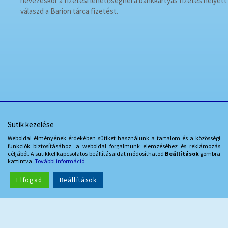
nevezéskor a fizetési lehetőségnél a bankkártyás fizetés helyett
válaszd a Barion tárca fizetést.
Sütik kezelése
Weboldal élményének érdekében sütiket használunk a tartalom és a közösségi
funkciók biztosításához, a weboldal forgalmunk elemzéséhez és reklámozás
céljából. A sütikkel kapcsolatos beállításaidat módosíthatod
Beállítások
gombra
kattintva.
További információ
Az online-fizetést a Barion Payment Zrt. biztosítja,
Elfogad
Beállítások
MNB-engedélyszáma: H-EN-I-1064/2013.
Dokumentumtár
ÁSZF
Adatvédelem
Impresszum
Kapcsolat